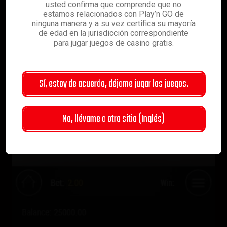
usted confirma que comprende que no
estamos relacionados con Play’n GO de
No, llévame de vuelta.
ninguna manera y a su vez certifica su mayoría
de edad en la jurisdicción correspondiente
para jugar juegos de casino gratis.
Sí, estoy de acuerdo, déjame jugar los juegos.
No, llévame a otro sitio (Inglés)