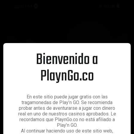
Bienvenido a
PlaynGo.co
En este sitio puede jugar gratis con las
tragamonedas de Play’n GO. Se recomienda
probar antes de aventurarse a jugar con dinero
real en uno de nuestros casinos aprobados. Le
recordamos que PlaynGo.co no está afiliado a
Inicie el juego. Tengo 18 años.
Play’n GO.
Al continuar haciendo uso de este sitio web,