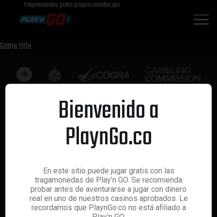
Tragamonedas gratis proporcionadas por
Game title
Bienvenido a
PlaynGo.co
El logotipo y el material gráfico de Play’n GO son propiedad
En este sitio puede jugar gratis con las
intelectual de Play’n GO y se utilizan en este sitio bajo la cláusula
tragamonedas de Play’n GO. Se recomienda
de uso justo. PlaynGo.co es un sitio web para fanáticos donde
probar antes de aventurarse a jugar con dinero
revisamos todas las tragamonedas lanzadas por Play’n GO,
real en uno de nuestros casinos aprobados. Le
vinculándolos con casinos confiables para jugar con las máquinas
recordamos que PlaynGo.co no está afiliado a
tragamonedas de dicho proveedor.
Play’n GO.